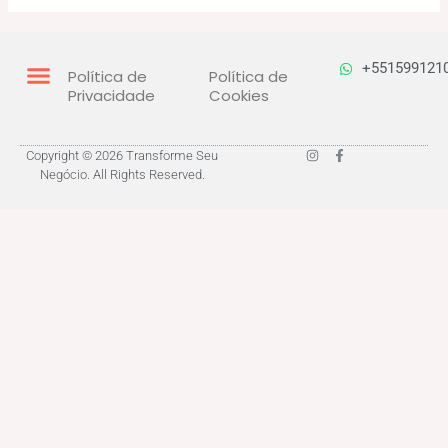
+551599121
Política de
Política de
Privacidade
Cookies
I
F
Copyright © 2026 Transforme Seu
n
a
Negócio. All Rights Reserved.
s
c
t
e
a
b
g
o
r
o
a
k
m
-
f