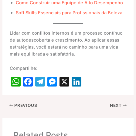
Como Construir uma Equipe de Alto Desempenho
Soft Skills Essenciais para Profissionais da Beleza
Lidar com conflitos internos é um processo contínuo
de autodescoberta e crescimento. Ao aplicar essas
estratégias, você estará no caminho para uma vida
mais equilibrada e satisfatória.
Compartilhe:
W
F
T
M
X
Li
h
a
el
e
n
at
c
e
s
k
PREVIOUS
NEXT
s
e
gr
s
e
A
b
a
e
dI
p
o
m
n
n
Related Posts