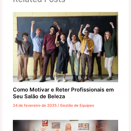
p
o
g
k
er
Como Motivar e Reter Profissionais em
Seu Salão de Beleza
24 de fevereiro de 2025
/
Gestão de Equipes