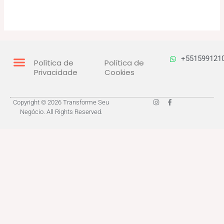
+551599121
Política de
Política de
Privacidade
Cookies
I
F
Copyright © 2026 Transforme Seu
n
a
Negócio. All Rights Reserved.
s
c
t
e
a
b
g
o
r
o
a
k
m
-
f