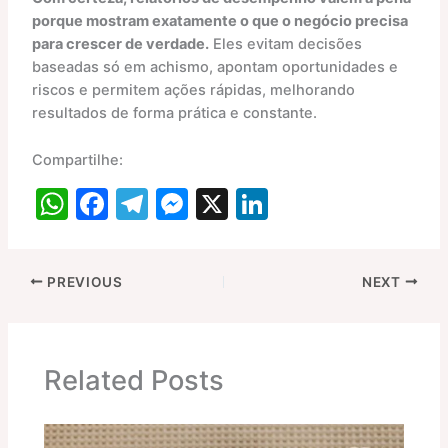
porque mostram exatamente o que o negócio precisa
para crescer de verdade.
Eles evitam decisões
baseadas só em achismo, apontam oportunidades e
riscos e permitem ações rápidas, melhorando
resultados de forma prática e constante.
Compartilhe:
W
F
T
M
X
Li
h
a
el
e
n
at
c
e
s
k
PREVIOUS
NEXT
s
e
gr
s
e
A
b
a
e
dI
p
o
m
n
n
Related Posts
p
o
g
k
er