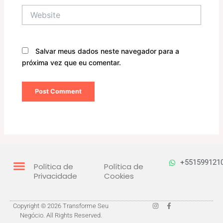
Website
Salvar meus dados neste navegador para a
próxima vez que eu comentar.
+551599121
Política de
Política de
Privacidade
Cookies
I
F
Copyright © 2026 Transforme Seu
n
a
Negócio. All Rights Reserved.
s
c