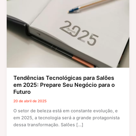
para
Salões
em
2025:
Prepare
Seu
Negócio
para
o
Futuro
Tendências Tecnológicas para Salões
em 2025: Prepare Seu Negócio para o
Futuro
20 de abril de 2025
O setor de beleza está em constante evolução, e
em 2025, a tecnologia será a grande protagonista
dessa transformação. Salões […]