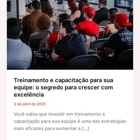
capacitação
para
sua
equipe:
o
segredo
para
crescer
com
excelência
Treinamento e capacitação para sua
equipe: o segredo para crescer com
excelência
3 de abril de 2025
Você sabia que investir em treinamento e
capacitação para sua equipe é uma das estratégias
mais eficazes para aumentar a […]