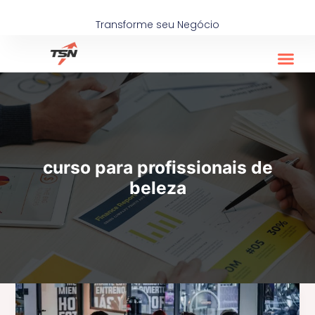
Ir
para
Transforme seu Negócio
o
conteúdo
curso para profissionais de
beleza
Treinamento
e