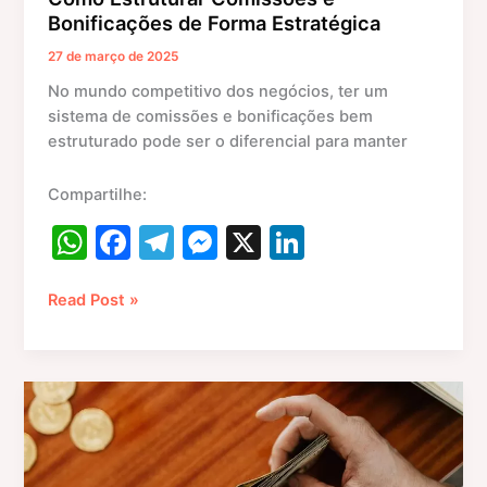
Bonificações de Forma Estratégica
27 de março de 2025
No mundo competitivo dos negócios, ter um
sistema de comissões e bonificações bem
estruturado pode ser o diferencial para manter
Compartilhe:
W
F
T
M
X
Li
h
a
el
e
n
at
c
e
s
k
Read Post »
s
e
gr
s
e
A
b
a
e
dI
Como
p
o
m
n
n
Definir
p
o
g
e
Reajustar
k
er