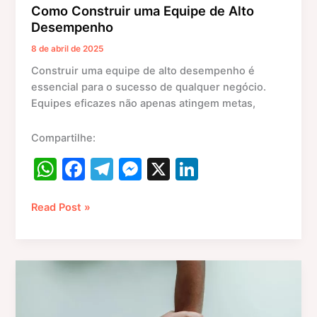
Como Construir uma Equipe de Alto
Desempenho
8 de abril de 2025
Construir uma equipe de alto desempenho é
essencial para o sucesso de qualquer negócio.
Equipes eficazes não apenas atingem metas,
Compartilhe:
W
F
T
M
X
Li
h
a
el
e
n
at
c
e
s
k
Read Post »
s
e
gr
s
e
A
b
a
e
dI
10
p
o
m
n
n
Dicas
p
o
g
Essenciais
para