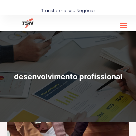
Ir
para
Transforme seu Negócio
o
conteúdo
desenvolvimento profissional
Gestão
de