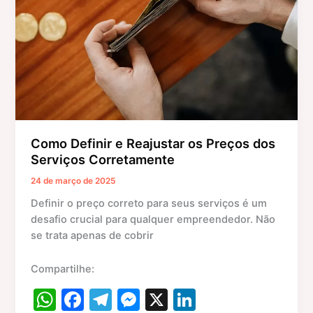
os
Preços
dos
Serviços
Corretamente
Como Definir e Reajustar os Preços dos
Serviços Corretamente
24 de março de 2025
Definir o preço correto para seus serviços é um
desafio crucial para qualquer empreendedor. Não
se trata apenas de cobrir
Compartilhe:
W
F
T
M
X
Li