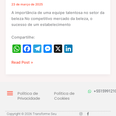
23 de março de 2025
A importância de uma equipe talentosa no setor da
beleza No competitivo mercado da beleza, o
sucesso de um estabelecimento
Compartilhe:
W
F
T
M
X
Li
h
a
el
e
n
at
c
e
s
k
Read Post »
s
e
gr
s
e
A
b
a
e
dI
p
o
m
n
n
+551599121
Política de
Política de
p
o
g
Privacidade
Cookies
k
er
I
F
Copyright © 2026 Transforme Seu