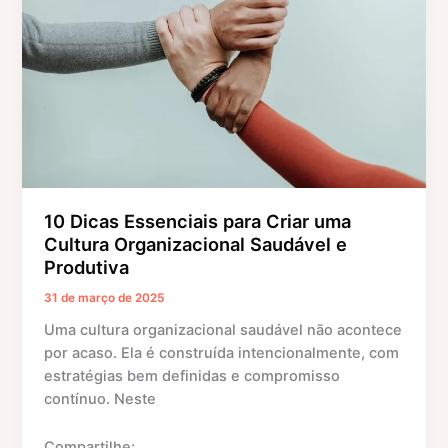
k
er
Criar
uma
Cultura
Organizacional
Saudável
e
Produtiva
10 Dicas Essenciais para Criar uma
Cultura Organizacional Saudável e
Produtiva
31 de março de 2025
Uma cultura organizacional saudável não acontece
por acaso. Ela é construída intencionalmente, com
estratégias bem definidas e compromisso
contínuo. Neste
Compartilhe: