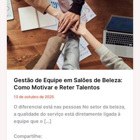
Equipe
em
Salões
de
Beleza:
Como
Motivar
e
Reter
Talentos
Gestão de Equipe em Salões de Beleza:
Como Motivar e Reter Talentos
13 de outubro de 2025
O diferencial está nas pessoas No setor da beleza,
a qualidade do serviço está diretamente ligada à
equipe que o […]
Compartilhe: