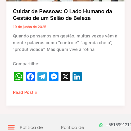
Beleza
Cuidar de Pessoas: O Lado Humano da
Gestão de um Salão de Beleza
19 de junho de 2025
Quando pensamos em gestão, muitas vezes vêm à
mente palavras como “controle”, “agenda cheia”,
“produtividade”. Mas quem vive a rotina
Compartilhe:
W
F
T
M
X
Li
h
a
el
e
n
at
c
e
s
k
Read Post »
s
e
gr
s
e
A
b
a
e
dI
p
o
m
n
n
+551599121
Política de
Política de