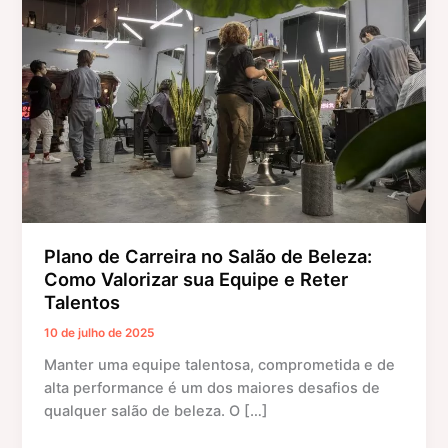
Carreira
no
Salão
de
Beleza:
Como
Valorizar
sua
Equipe
e
Reter
Plano de Carreira no Salão de Beleza:
Talentos
Como Valorizar sua Equipe e Reter
Talentos
10 de julho de 2025
Manter uma equipe talentosa, comprometida e de
alta performance é um dos maiores desafios de
qualquer salão de beleza. O […]