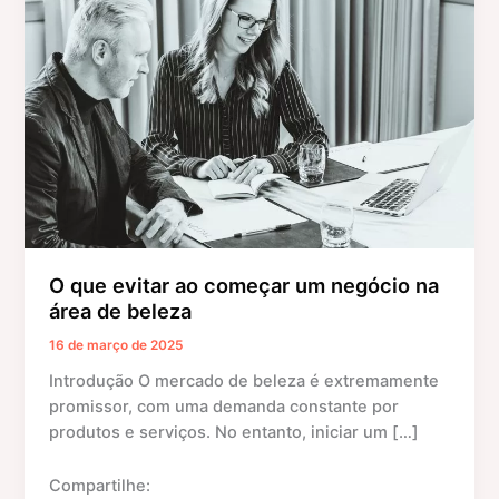
evitar
ao
começar
um
negócio
na
área
de
beleza
O que evitar ao começar um negócio na
área de beleza
16 de março de 2025
Introdução O mercado de beleza é extremamente
promissor, com uma demanda constante por
produtos e serviços. No entanto, iniciar um […]
Compartilhe: