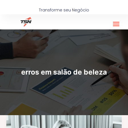
Ir
para
Transforme seu Negócio
o
conteúdo
erros em salão de beleza
O
que