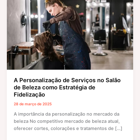
de
Serviços
no
Salão
de
Beleza
como
Estratégia
de
Fidelização
A Personalização de Serviços no Salão
de Beleza como Estratégia de
Fidelização
28 de março de 2025
A importância da personalização no mercado da
beleza No competitivo mercado de beleza atual,
oferecer cortes, colorações e tratamentos de […]