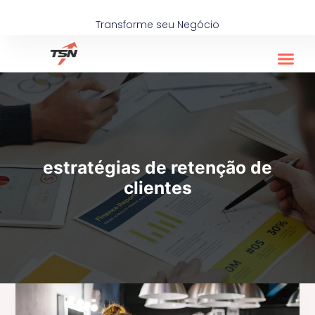
Ir
para
Transforme seu Negócio
o
conteúdo
estratégias de retenção de
clientes
A
Personalização