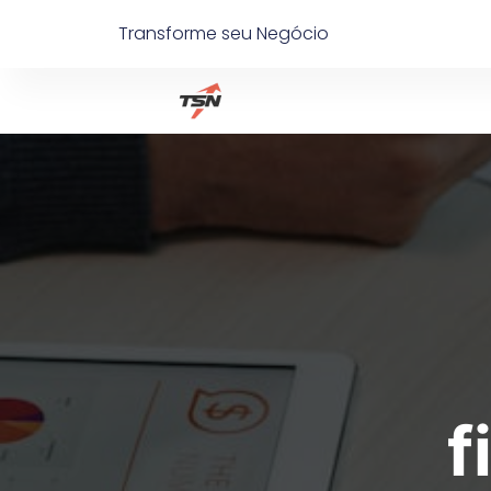
Ir
Transforme seu Negócio
para
o
conteúdo
f