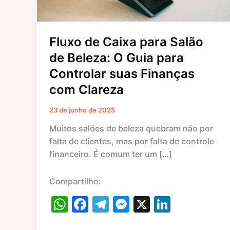
Guia
para
Controlar
suas
Fluxo de Caixa para Salão
Finanças
de Beleza: O Guia para
com
Controlar suas Finanças
Clareza
com Clareza
23 de junho de 2025
Muitos salões de beleza quebram não por
falta de clientes, mas por falta de controle
financeiro. É comum ter um […]
Compartilhe:
W
F
T
M
X
Li
h
a
el
e
n