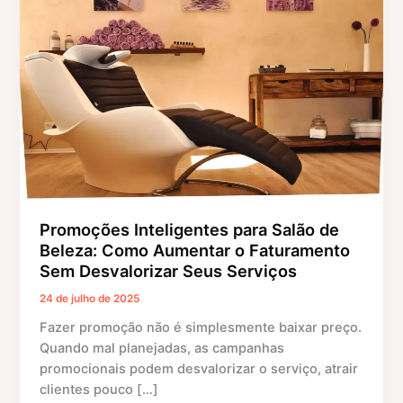
para
Salão
de
Beleza:
Como
Aumentar
o
Faturamento
Sem
Desvalorizar
Seus
Promoções Inteligentes para Salão de
Serviços
Beleza: Como Aumentar o Faturamento
Sem Desvalorizar Seus Serviços
24 de julho de 2025
Fazer promoção não é simplesmente baixar preço.
Quando mal planejadas, as campanhas
promocionais podem desvalorizar o serviço, atrair
clientes pouco […]