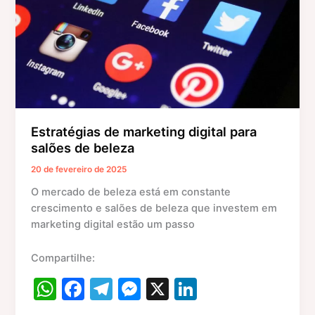
de
beleza
Estratégias de marketing digital para
salões de beleza
20 de fevereiro de 2025
O mercado de beleza está em constante
crescimento e salões de beleza que investem em
marketing digital estão um passo
Compartilhe:
W
F
T
M
X
Li
h
a
el
e
n