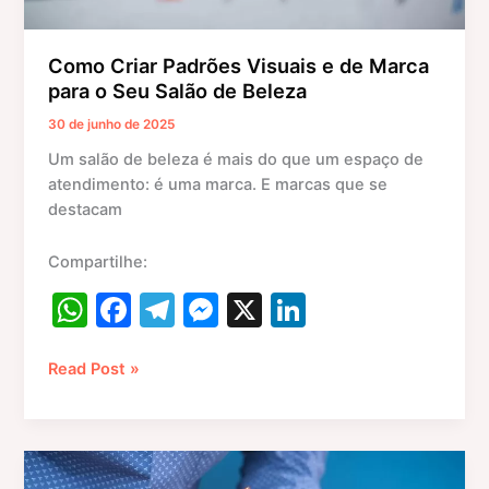
de
Beleza
Como Criar Padrões Visuais e de Marca
para o Seu Salão de Beleza
30 de junho de 2025
Um salão de beleza é mais do que um espaço de
atendimento: é uma marca. E marcas que se
destacam
Compartilhe:
W
F
T
M
X
Li
h
a
el
e
n
at
c
e
s
k
Read Post »
s
e
gr
s
e
A
b
a
e
dI
Erros
p
o
m
n
n
Comuns