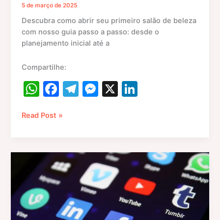
5 de março de 2025
Descubra como abrir seu primeiro salão de beleza
com nosso guia passo a passo: desde o
planejamento inicial até a
Compartilhe:
W
F
T
M
X
Li
h
a
el
e
n
at
c
e
s
k
Read Post »
s
e
gr
s
e
A
b
a
e
dI
Estratégias
p
o
m
n
n
de
p
o
g
marketing
digital
k
er
para
salões