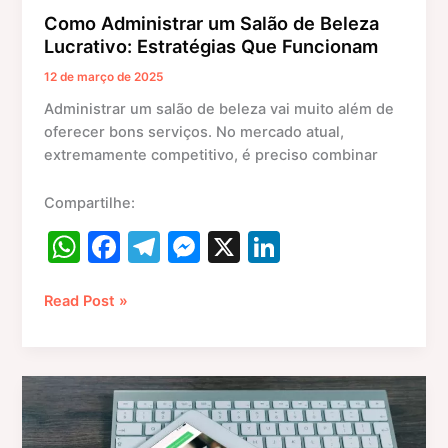
Como Administrar um Salão de Beleza
Lucrativo: Estratégias Que Funcionam
12 de março de 2025
Administrar um salão de beleza vai muito além de
oferecer bons serviços. No mercado atual,
extremamente competitivo, é preciso combinar
Compartilhe:
W
F
T
M
X
Li
h
a
el
e
n
at
c
e
s
k
Read Post »
s
e
gr
s
e
A
b
a
e
dI
A
p
o
m
n
n
importância
p
o
g
de