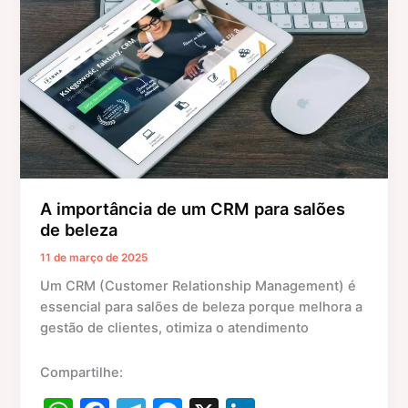
um
k
er
CRM
para
salões
de
beleza
A importância de um CRM para salões
de beleza
11 de março de 2025
Um CRM (Customer Relationship Management) é
essencial para salões de beleza porque melhora a
gestão de clientes, otimiza o atendimento
Compartilhe: