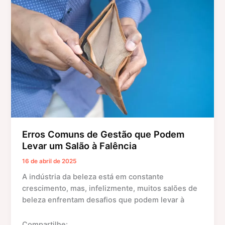
p
o
g
de
Gestão
k
er
que
Podem
Levar
um
Salão
à
Falência
Erros Comuns de Gestão que Podem
Levar um Salão à Falência
16 de abril de 2025
A indústria da beleza está em constante
crescimento, mas, infelizmente, muitos salões de
beleza enfrentam desafios que podem levar à
Compartilhe: