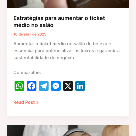
Estratégias para aumentar o ticket
médio no salão
10 de abril de 2025
​Aumentar o ticket médio no salão de beleza é
essencial para potencializar os lucros e garantir a
sustentabilidade do negócio.
Compartilhe:
W
F
T
M
X
Li
h
a
el
e
n
at
c
e
s
k
Read Post »
s
e
gr
s
e
A
b
a
e
dI
Como
p
o
m
n
n
oferecer