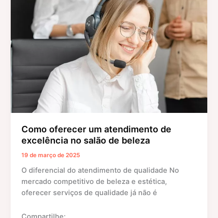
p
o
g
um
atendimento
k
er
de
excelência
no
salão
de
beleza
Como oferecer um atendimento de
excelência no salão de beleza
19 de março de 2025
O diferencial do atendimento de qualidade No
mercado competitivo de beleza e estética,
oferecer serviços de qualidade já não é
Compartilhe: