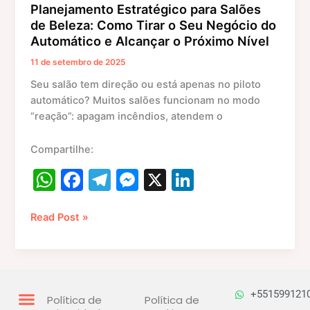
Planejamento Estratégico para Salões
e
de Beleza: Como Tirar o Seu Negócio do
Alcançar
Automático e Alcançar o Próximo Nível
o
Próximo
11 de setembro de 2025
Nível
Seu salão tem direção ou está apenas no piloto
automático? Muitos salões funcionam no modo
“reação”: apagam incêndios, atendem o
Compartilhe:
W
F
T
M
X
Li
h
a
el
e
n
at
c
e
s
k
Read Post »
s
e
gr
s
e
A
b
a
e
dI
p
o
m
n
n
+551599121
Política de
Política de