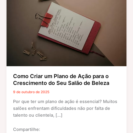
um
Plano
de
Ação
para
o
Crescimento
do
Seu
Salão
de
Como Criar um Plano de Ação para o
Beleza
Crescimento do Seu Salão de Beleza
9 de outubro de 2025
Por que ter um plano de ação é essencial? Muitos
salões enfrentam dificuldades não por falta de
talento ou clientela, […]
Compartilhe: