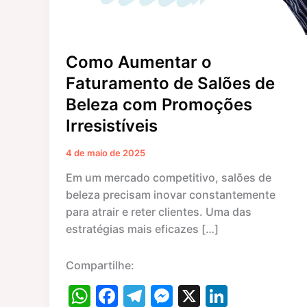
com
Promoções
Irresistíveis
Como Aumentar o
Faturamento de Salões de
Beleza com Promoções
Irresistíveis
4 de maio de 2025
Em um mercado competitivo, salões de
beleza precisam inovar constantemente
para atrair e reter clientes. Uma das
estratégias mais eficazes […]
Compartilhe:
W
F
T
M
X
Li