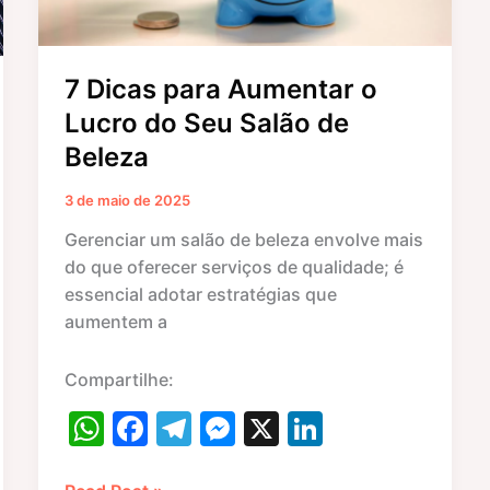
Salão
de
Beleza
7 Dicas para Aumentar o
Lucro do Seu Salão de
Beleza
3 de maio de 2025
Gerenciar um salão de beleza envolve mais
do que oferecer serviços de qualidade; é
essencial adotar estratégias que
aumentem a
Compartilhe:
W
F
T
M
X
Li
h
a
el
e
n