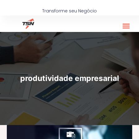
Ir
para
Transforme seu Negócio
o
conteúdo
produtividade empresarial
Como
a