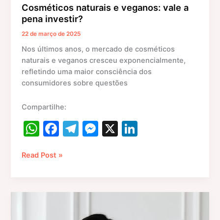
Cosméticos naturais e veganos: vale a
pena investir?
22 de março de 2025
Nos últimos anos, o mercado de cosméticos
naturais e veganos cresceu exponencialmente,
refletindo uma maior consciência dos
consumidores sobre questões
Compartilhe:
W
F
T
M
X
Li
h
a
el
e
n
at
c
e
s
k
Read Post »
s
e
gr
s
e
A
b
a
e
dI
Novidades
p
o
m
n
n
e
Inovações