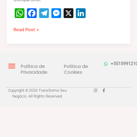
W
F
T
M
X
Li
h
a
el
e
n
at
c
e
s
k
Read Post »
s
e
gr
s
e
A
b
a
e
dI
p
o
m
n
n
+551599121
Política de
Política de
p
o
g
Privacidade
Cookies
k
er
I
F
Copyright © 2026 Transforme Seu
n
a
Negócio. All Rights Reserved.
s
c
t
e
a
b
g
o
r
o
a
k
m
-
f