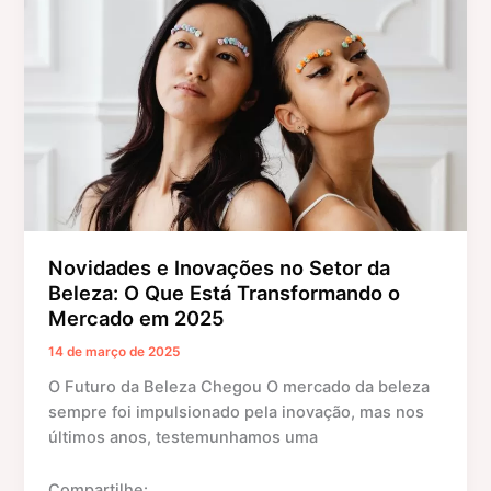
p
o
g
no
k
er
Setor
da
Beleza:
O
Que
Está
Transformando
o
Mercado
Novidades e Inovações no Setor da
em
Beleza: O Que Está Transformando o
2025
Mercado em 2025
14 de março de 2025
O Futuro da Beleza Chegou O mercado da beleza
sempre foi impulsionado pela inovação, mas nos
últimos anos, testemunhamos uma
Compartilhe: