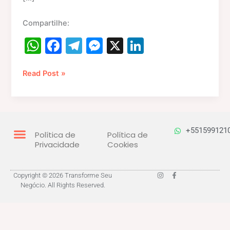
Compartilhe:
W
F
T
M
X
Li
h
a
el
e
n
at
c
e
s
k
Read Post »
s
e
gr
s
e
A
b
a
e
dI
p
o
m
n
n
+551599121
Política de
Política de
p
o
g
Privacidade
Cookies
k
er
I
F
Copyright © 2026 Transforme Seu
n
a
Negócio. All Rights Reserved.
s
c
t
e
a
b
g
o
r
o
a
k
m
-