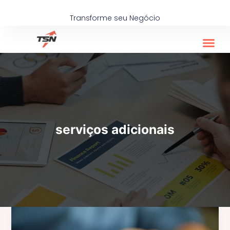
Ir
para
Transforme seu Negócio
o
conteúdo
serviços adicionais
Como
Aumentar