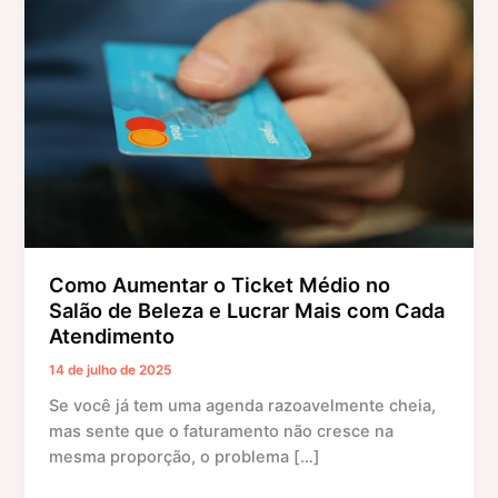
o
Ticket
Médio
no
Salão
de
Beleza
e
Lucrar
Mais
com
Como Aumentar o Ticket Médio no
Cada
Salão de Beleza e Lucrar Mais com Cada
Atendimento
Atendimento
14 de julho de 2025
Se você já tem uma agenda razoavelmente cheia,
mas sente que o faturamento não cresce na
mesma proporção, o problema […]