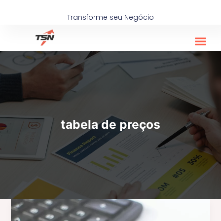
Ir
para
Transforme seu Negócio
o
conteúdo
tabela de preços
Como
Precificar