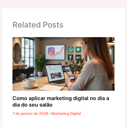
s
e
gr
s
e
A
b
a
e
dI
p
o
m
n
n
Related Posts
p
o
g
k
er
Como aplicar marketing digital no dia a
dia do seu salão
7 de janeiro de 2026
/
Marketing Digital