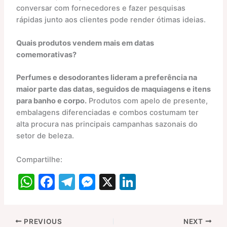
conversar com fornecedores e fazer pesquisas
rápidas junto aos clientes pode render ótimas ideias.
Quais produtos vendem mais em datas
comemorativas?
Perfumes e desodorantes lideram a preferência na
maior parte das datas, seguidos de maquiagens e itens
para banho e corpo.
Produtos com apelo de presente,
embalagens diferenciadas e combos costumam ter
alta procura nas principais campanhas sazonais do
setor de beleza.
Compartilhe:
W
F
T
M
X
Li
h
a
el
e
n
at
c
e
s
k
PREVIOUS
NEXT