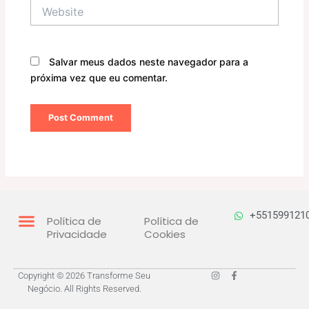
Website
Salvar meus dados neste navegador para a
próxima vez que eu comentar.
+551599121
Política de
Política de
Privacidade
Cookies
I
F
Copyright © 2026 Transforme Seu
n
a
Negócio. All Rights Reserved.
s
c
t
e
a
b