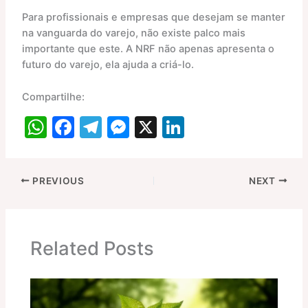
Para profissionais e empresas que desejam se manter
na vanguarda do varejo, não existe palco mais
importante que este. A NRF não apenas apresenta o
futuro do varejo, ela ajuda a criá-lo.
Compartilhe:
W
F
T
M
X
Li
h
a
el
e
n
at
c
e
s
k
PREVIOUS
NEXT
s
e
gr
s
e
A
b
a
e
dI
p
o
m
n
n
Related Posts
p
o
g
k
er