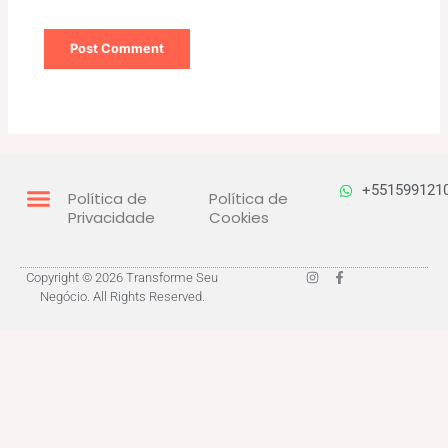
+551599121
Política de
Política de
Privacidade
Cookies
I
F
Copyright © 2026 Transforme Seu
n
a
Negócio. All Rights Reserved.
s
c
t
e
a
b
g
o
r
o
a
k
m
-
f