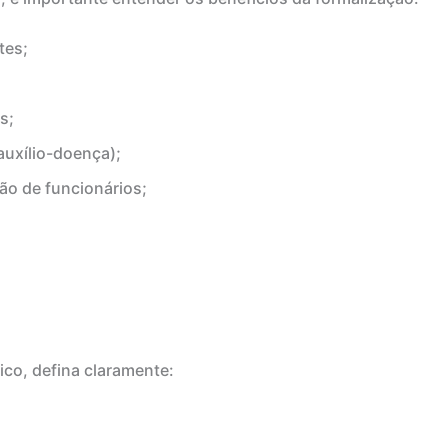
tes;
s;
auxílio-doença);
ão de funcionários;
ico, defina claramente: